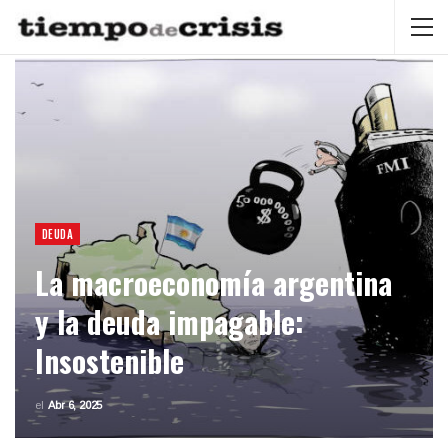
DEUDA
La macroeconomía argentina
y la deuda impagable:
Insostenible
el
Abr 6, 2025