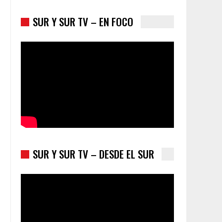
SUR Y SUR TV – EN FOCO
Colombia va a la urnas: el primer test electoral
hacia las presidenciales
SUR Y SUR TV – DESDE EL SUR