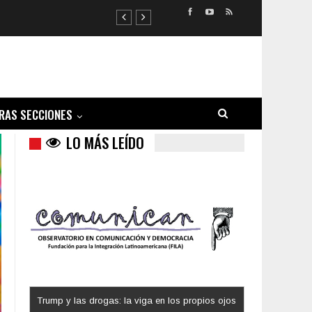
RAS SECCIONES
LO MÁS LEÍDO
Trump y las drogas: la viga en los propios ojos