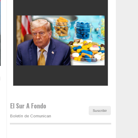
Los latinos le van dando la espalda a Trump
El Sur A Fondo
Suscribir
Boletín de Comunican