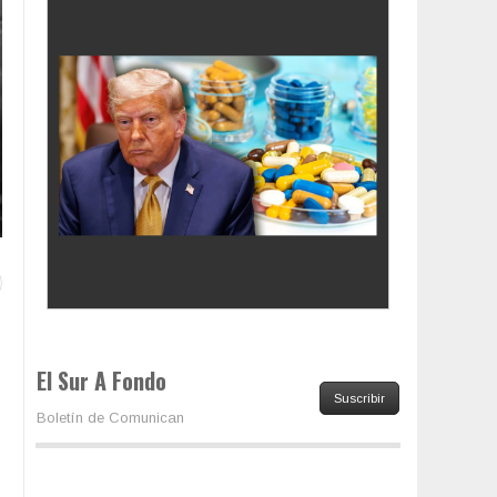
Colombia va a la urnas: el primer test electoral
hacia las presidenciales
El Sur A Fondo
Suscribir
Boletín de Comunican