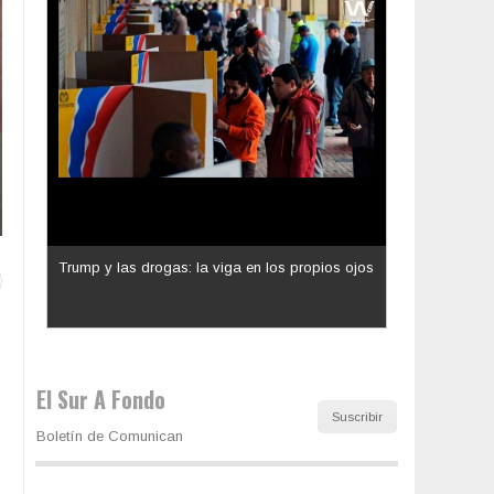
Los latinos le van dando la espalda a Trump
El Sur A Fondo
Suscribir
Boletín de Comunican