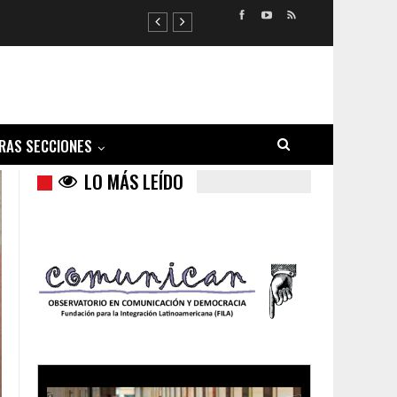
RAS SECCIONES
LO MÁS LEÍDO
Trump y las drogas: la viga en los propios ojos