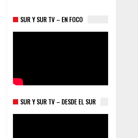
SUR Y SUR TV – EN FOCO
Colombia va a la urnas: el primer test electoral
hacia las presidenciales
SUR Y SUR TV – DESDE EL SUR