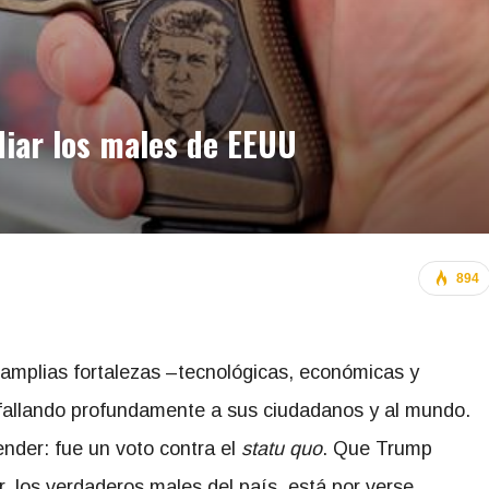
iar los males de EEUU
894
amplias fortalezas –tecnológicas, económicas y
 fallando profundamente a sus ciudadanos y al mundo.
ender: fue un voto contra el
statu quo
. Que Trump
r, los verdaderos males del país, está por verse.