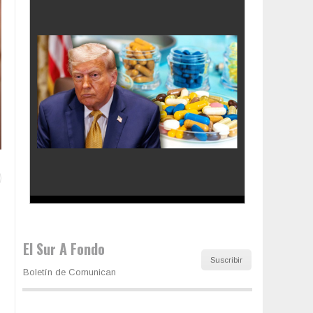
Los latinos le van dando la espalda a Trump
El Sur A Fondo
Suscribir
Boletín de Comunican