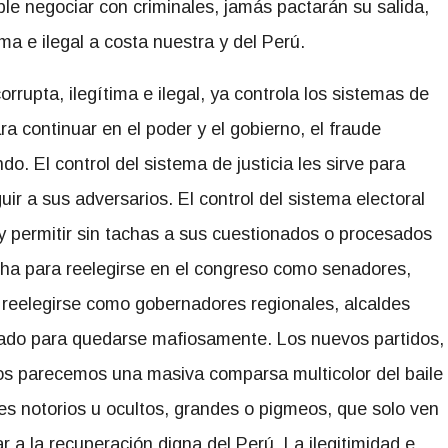
ble negociar con criminales, jamás pactarán su salida,
ma e ilegal a costa nuestra y del Perú.
rrupta, ilegítima e ilegal, ya controla los sistemas de
ara continuar en el poder y el gobierno, el fraude
o. El control del sistema de justicia les sirve para
uir a sus adversarios. El control del sistema electoral
s y permitir sin tachas a sus cuestionados o procesados
cha para reelegirse en el congreso como senadores,
 reelegirse como gobernadores regionales, alcaldes
señado para quedarse mafiosamente. Los nuevos partidos,
anos parecemos una masiva comparsa multicolor del baile
es notorios u ocultos, grandes o pigmeos, que solo ven
ar a la recuperación digna del Perú. La ilegitimidad e