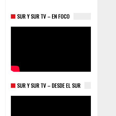
SUR Y SUR TV – EN FOCO
Colombia va a la urnas: el primer test electoral
hacia las presidenciales
SUR Y SUR TV – DESDE EL SUR