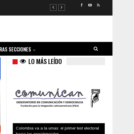
RAS SECCIONES
LO MÁS LEÍDO
Trump y las drogas: la viga en los propios ojos