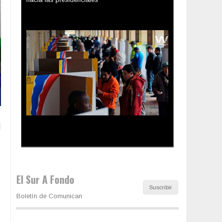
Los latinos le van dando la espalda a Trump
El Sur A Fondo
Suscribir
Boletín de Comunican