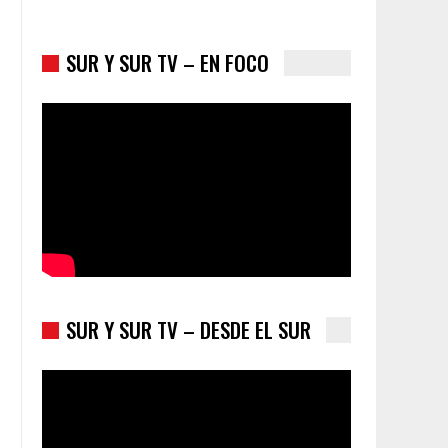
SUR Y SUR TV – EN FOCO
Colombia va a la urnas: el primer test electoral
hacia las presidenciales
SUR Y SUR TV – DESDE EL SUR