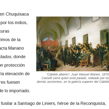
 en Chuquisaca
or los indios,
curas
rimos de la
dacta Mariano
ndados
, donde
on protección
 la elevación de
“Cabildo abierto”, Juan Manuel Blanes, 1870
Castelli sería quien está parado, rodeado por lo
ores fuesen
demás asistentes, en la galería superior del Cabild
e lo importado.
fusilar a Santiago de Liniers, héroe de la Reconquista,