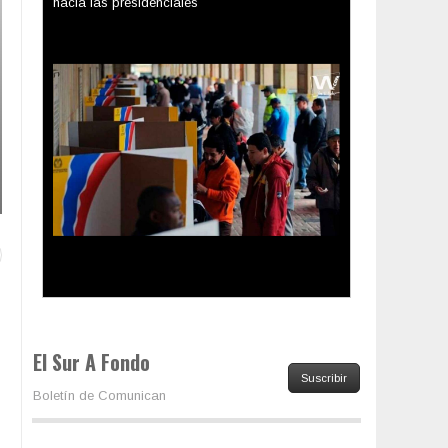
Los latinos le van dando la espalda a Trump
El Sur A Fondo
i
Suscribir
Boletín de Comunican