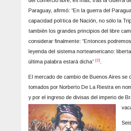
del comercio libre; es más, tras la Guerra de
Paraguay, afirmó: “En la guerra del Paragua
capacidad política de Nación, no sólo la Tri
también los grandes principios del libre cam
considerar finalmente: “Entonces podremos 
leyenda del sistema norteamericano: liberta
[2]
última palabra estará dicha”
.
El mercado de cambio de Buenos Aires se cr
tomados por Norberto De La Riestra en nombr
y por el ingreso de divisas del imperio de Br
vaca
Sei