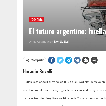
ECONOMÍA
El futuro argentino: huell
Última Actualización
Nov 10, 2024
Compartir
Horacio Rovelli
Juan José Castelli, el orador en 1810 de la Revolución de Mayo, en la
ves al futuro, dile que no venga”, y falleció de cáncer de lengua poc
derrocamiento del Virrey Baltasar Hidalgo de Cisneros, como así tambi