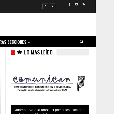
RAS SECCIONES
LO MÁS LEÍDO
Trump y las drogas: la viga en los propios ojos