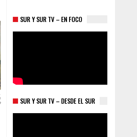
SUR Y SUR TV – EN FOCO
Colombia va a la urnas: el primer test electoral
hacia las presidenciales
.
SUR Y SUR TV – DESDE EL SUR
s
o