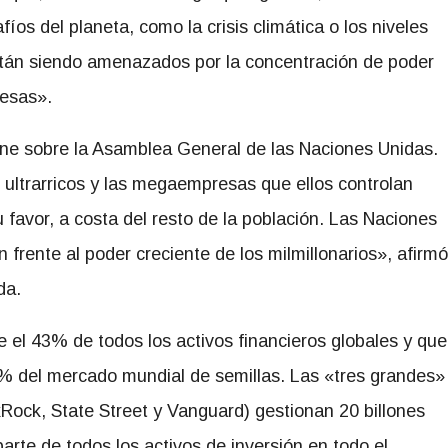
os del planeta, como la crisis climática o los niveles
stán siendo amenazados por la concentración de poder
resas».
rne sobre la Asamblea General de las Naciones Unidas.
 ultrarricos y
las megaempresas que ellos controlan
 favor, a costa del resto de la población. Las Naciones
frente al poder creciente de los milmillonarios», afirmó
da.
 el 43% de todos los activos financieros globales y que
0% del mercado mundial de semillas. Las «tres grandes»
ock, State Street y Vanguard) gestionan 20 billones
arte de todos los activos de inversión en todo el