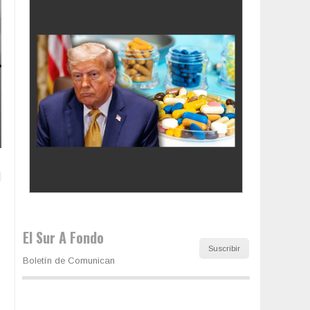
Colombia va a la urnas: el primer test electoral
hacia las presidenciales
El Sur A Fondo
Suscribir
Boletín de Comunican