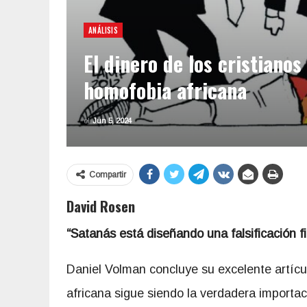
ANÁLISIS
El dinero de los cristianos
homofobia africana
el
Jun 5, 2024
Compartir
David Rosen
“Satanás está diseñando una falsificación f
Daniel Volman concluye su excelente artícu
africana sigue siendo la verdadera importa