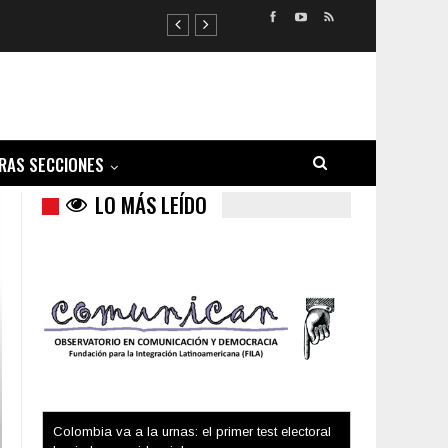
RAS SECCIONES
LO MÁS LEÍDO
Trump y las drogas: la viga en los propios ojos