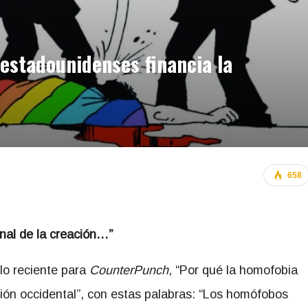
 estadounidenses financia la
658
inal de la creación…”
lo reciente para
CounterPunch
, “Por qué la homofobia
ción occidental”, con estas palabras: “Los homófobos