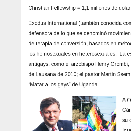
Christian Fellowship = 1,1 millones de dólar
Exodus International (también conocida co
defensora de lo que se denominó movimient
de terapia de conversión, basados en métod
los homosexuales en heterosexuales. La es
antigays, como el arzobispo Henry Orombi, 
de Lausana de 2010; el pastor Martin Ssemp
“Matar a los gays” de Uganda.
A m
Cám
su 
Int