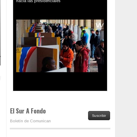
Los latinos le van dando la espalda a Trump
El Sur A Fondo
Suscribir
Boletín de Comunican