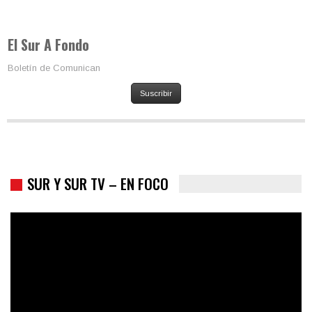
Los latinos le van dando la espalda a Trump
El Sur A Fondo
Boletín de Comunican
Suscribir
SUR Y SUR TV – EN FOCO
Colombia va a la urnas: el primer test electoral hacia las
presidenciales