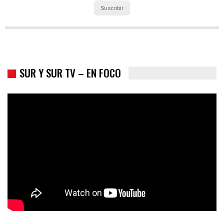
Suscribir
SUR Y SUR TV – EN FOCO
Colombia va a la urnas: el primer test electoral hacia las
presidenciales