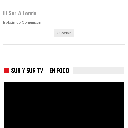
El Sur A Fondo
Boletín de Comunican
Suscribir
Colombia va a la urnas: el primer test electoral hacia las
presidenciales
SUR Y SUR TV – EN FOCO