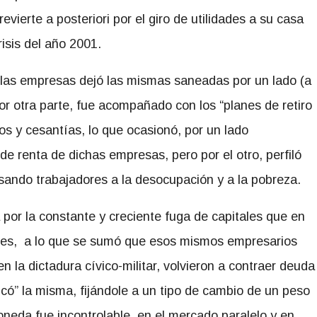
evierte a posteriori por el giro de utilidades a su casa
isis del año 2001.
 las empresas dejó las mismas saneadas por un lado (a
or otra parte, fue acompañado con los “planes de retiro
dos y cesantías, lo que ocasionó, por un lado
de renta de dichas empresas, pero por el otro, perfiló
lsando trabajadores a la desocupación y a la pobreza.
a por la constante y creciente fuga de capitales que en
ares, a lo que se sumó que esos mismos empresarios
 la dictadura cívico-militar, volvieron a contraer deuda
ficó” la misma, fijándole a un tipo de cambio de un peso
neda fue incontrolable, en el mercado paralelo y en