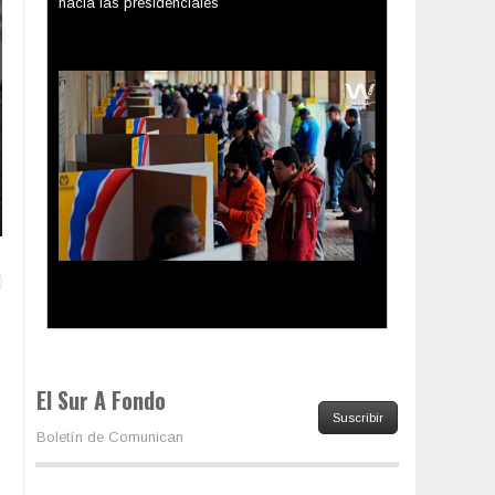
Los latinos le van dando la espalda a Trump
El Sur A Fondo
Suscribir
Boletín de Comunican