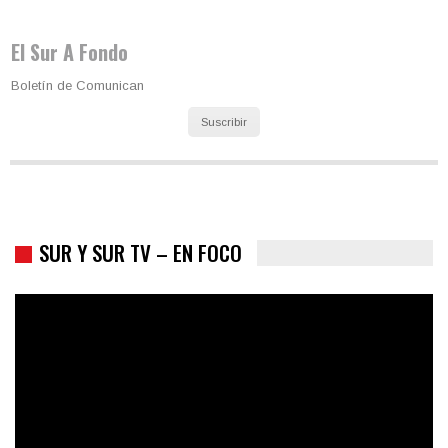
Los latinos le van dando la espalda a Trump
El Sur A Fondo
Boletín de Comunican
Suscribir
SUR Y SUR TV – EN FOCO
Colombia va a la urnas: el primer test electoral hacia las
presidenciales