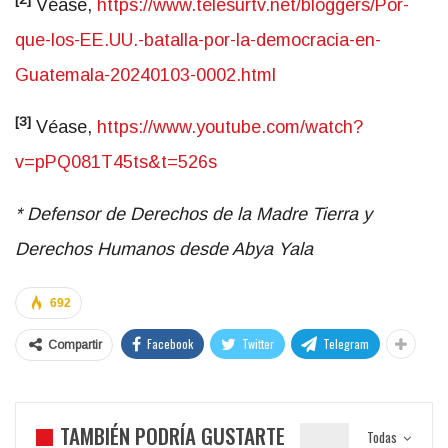
Véase,
https://www.telesurtv.net/bloggers/Por-
que-los-EE.UU.-batalla-por-la-democracia-en-
Guatemala-20240103-0002.html
[3]
Véase,
https://www.youtube.com/watch?
v=pPQ081T45ts&t=526s
* Defensor de Derechos de la Madre Tierra y
Derechos Humanos desde Abya Yala
692
Facebook
Twitter
Telegram
Compartir
TAMBIÉN PODRÍA GUSTARTE
Todas