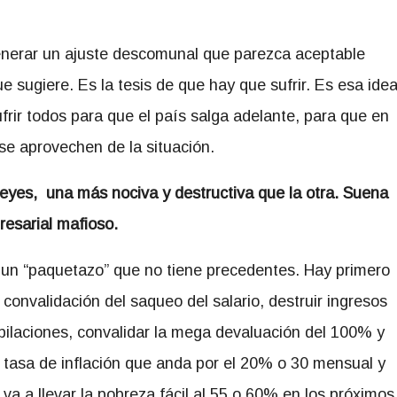
 generar un ajuste descomunal que parezca aceptable
e sugiere. Es la tesis de que hay que sufrir. Es esa ide
rir todos para que el país salga adelante, para que en
se aprovechen de la situación.
leyes, una más nociva y destructiva que la otra. Suena
resarial mafioso.
 un “paquetazo” que no tiene precedentes. Hay primero
 convalidación del saqueo del salario, destruir ingresos
ubilaciones, convalidar la mega devaluación del 100% y
 tasa de inflación que anda por el 20% o 30 mensual y
 va a llevar la pobreza fácil al 55 o 60% en los próximos