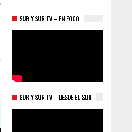
o
SUR Y SUR TV – EN FOCO
Colombia va a la urnas: el primer test electoral
hacia las presidenciales
r
SUR Y SUR TV – DESDE EL SUR