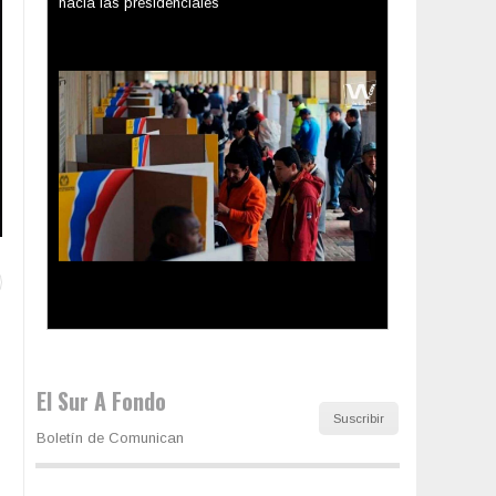
Los latinos le van dando la espalda a Trump
El Sur A Fondo
Suscribir
Boletín de Comunican