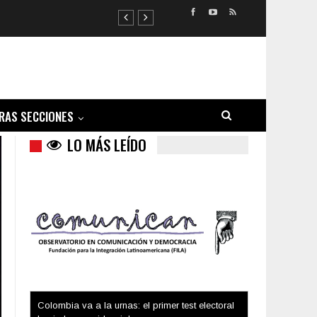
RAS SECCIONES
LO MÁS LEÍDO
Trump y las drogas: la viga en los propios ojos