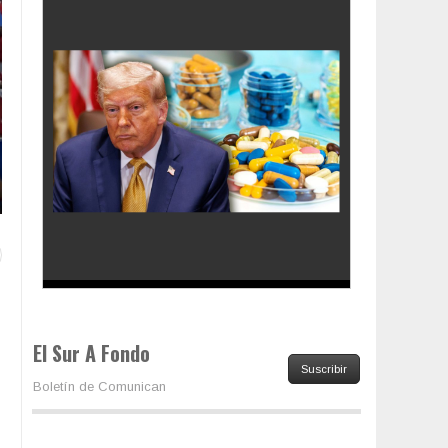
Los latinos le van dando la espalda a Trump
El Sur A Fondo
Suscribir
Boletín de Comunican