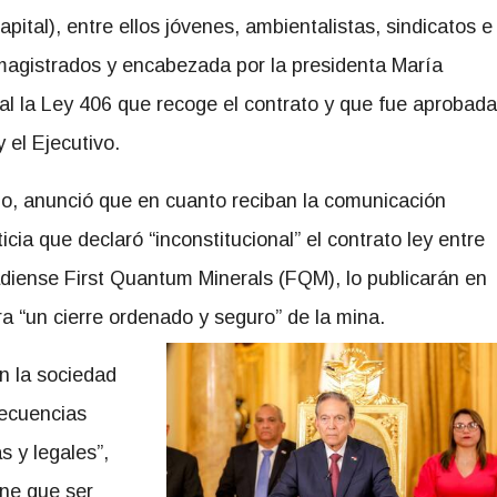
ital), entre ellos jóvenes, ambientalistas, sindicatos e
agistrados y encabezada por la presidenta María
al la Ley 406 que recoge el contrato y que fue aprobada
 el Ejecutivo.
zo, anunció que en cuanto reciban la comunicación
icia que declaró “inconstitucional” el contrato ley entre
adiense First Quantum Minerals (FQM), lo publicarán en
ara “un cierre ordenado y seguro” de la mina.
en la sociedad
secuencias
s y legales”,
ene que ser