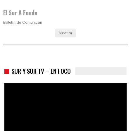
El Sur A Fondo
Boletín de Comunican
Suscribir
SUR Y SUR TV – EN FOCO
Colombia va a la urnas: el primer test electoral hacia las
presidenciales