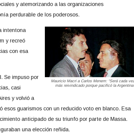
ociales y atemorizando a las organizaciones
nía perdurable de los poderosos.
a intentona
em y recreó
cias con esa
al. Se impuso por
Mauricio Macri a Carlos Menem: “Será cada ve
más reivindicado porque pacificó la Argentina
ias, casi
res y volvió a
uió esos guarismos con un reducido voto en blanco. Esa
miento anticipado de su triunfo por parte de Massa.
guraban una elección reñida.