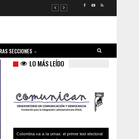
RAS SECCIONES
LO MÁS LEÍDO
Trump y las drogas: la viga en los propios ojos