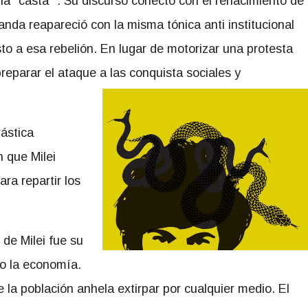
la ¨casta ¨. Su discurso conectó con el renacimiento de
nda reapareció con la misma tónica anti institucional
to a esa rebelión. En lugar de motorizar una protesta
eparar el ataque a las conquista sociales y
rástica
n que Milei
ra repartir los
 de Milei fue su
do la economía.
 la población anhela extirpar por cualquier medio. El