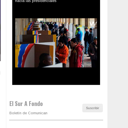
Los latinos le van dando la espalda a Trump
El Sur A Fondo
Suscribir
Boletín de Comunican