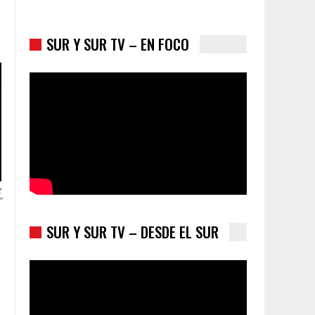
SUR Y SUR TV – EN FOCO
Colombia va a la urnas: el primer test electoral
hacia las presidenciales
z
”
SUR Y SUR TV – DESDE EL SUR