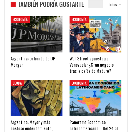
TAMBIÉN PODRÍA GUSTARTE
Todas
ECONOMÍA
ECONOMÍA
Argentina: La banda del JP
Wall Street apuesta por
Morgan
Venezuela: ¿Gran negocio
tras la caída de Maduro?
DEUDA
ECONOMÍA
Argentina: Mayor y más
Panorama Económico
costoso endeudamiento,
Latinoamericano – Del 24 al