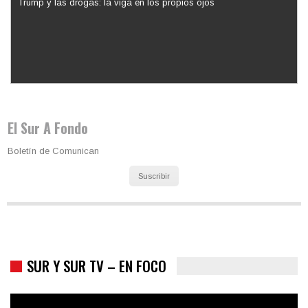
Los latinos le van dando la espalda a Trump
El Sur A Fondo
Boletín de Comunican
Suscribir
SUR Y SUR TV – EN FOCO
Colombia va a la urnas: el primer test electoral hacia las