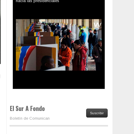
Los latinos le van dando la espalda a Trump
El Sur A Fondo
Suscribir
Boletín de Comunican