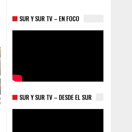
SUR Y SUR TV – EN FOCO
Colombia va a la urnas: el primer test electoral
hacia las presidenciales
SUR Y SUR TV – DESDE EL SUR
i
e