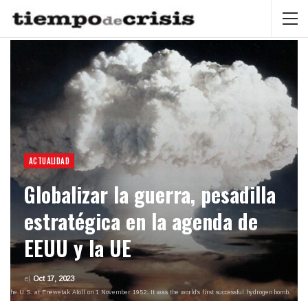
ACTUALIDAD
Globalizar la guerra, pesadilla
estratégica en la agenda de
EEUU y la UE
el
Oct 17, 2023
 by the U.S. at Enewetak Atoll on 1 November 1952. It was the world's first successful hydrogen bomb.