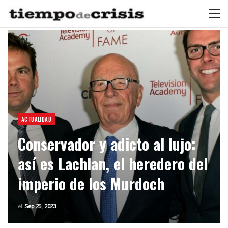
ACTUALIDAD
Conservador y adicto al lujo:
así es Lachlan, el heredero del
imperio de los Murdoch
el
Sep 25, 2023