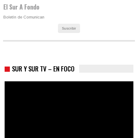
El Sur A Fondo
Boletín de Comunican
Suscribir
SUR Y SUR TV – EN FOCO
Colombia va a la urnas: el primer test electoral hacia las
presidenciales