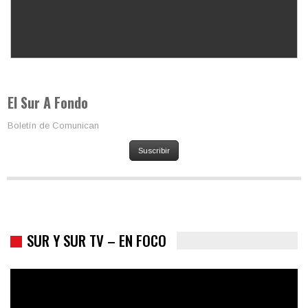
Los latinos le van dando la espalda a Trump
El Sur A Fondo
Boletín de Comunican
Suscribir
SUR Y SUR TV – EN FOCO
Colombia va a la urnas: el primer test electoral hacia las
presidenciales