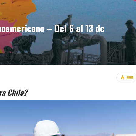
oamericano – Del 6 al 13 de
689
ra Chile?