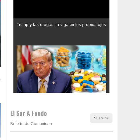
Los latinos le van dando la espalda a Trump
El Sur A Fondo
Suscribir
Boletín de Comunican