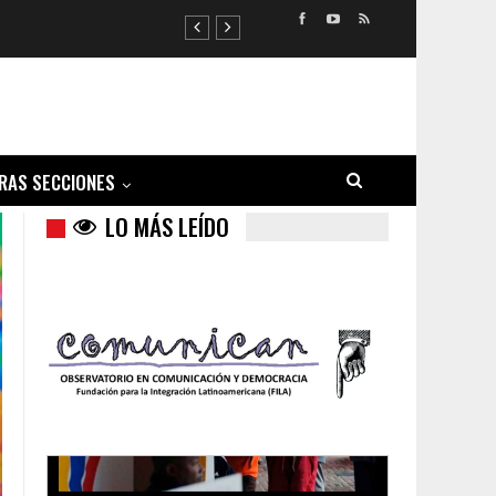
RAS SECCIONES
LO MÁS LEÍDO
Trump y las drogas: la viga en los propios ojos