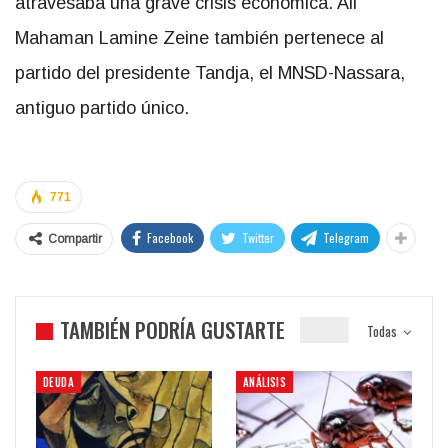
atravesaba una grave crisis económica. Ali
Mahaman Lamine Zeine también pertenece al
partido del presidente Tandja, el MNSD-Nassara,
antiguo partido único.
771
Facebook
Twitter
Telegram
Compartir
TAMBIÉN PODRÍA GUSTARTE
Todas
DEUDA
ANÁLISIS