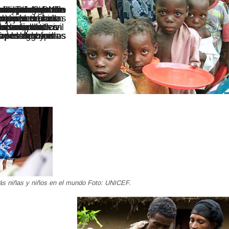
tas a una mayor influencia de las empresas y sus redes, sin preocuparle que todavía no exista un marco de rendición de cuentas.
emas alimentarios agroecológicos con vista a una soberanía alimentaria basada en los derechos humanos.
forzado en dicha organización.
ás niñas y niños en el mundo Foto: UNICEF.