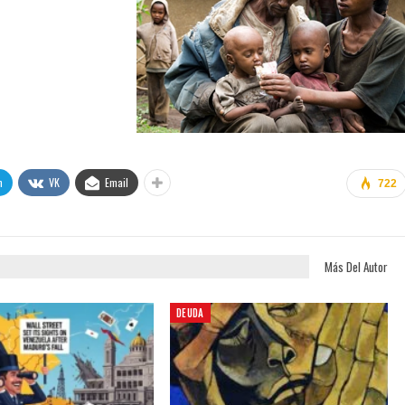
m
VK
Email
722
Más Del Autor
DEUDA