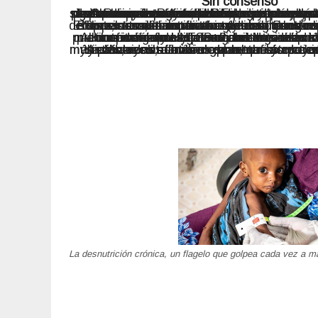
Sin consenso
A pesar de su frustración creciente, los movimientos sociales no renuncian a reiterar su preocupante diagnóstico planetario y a seguir aportando propuestas. La Declaración de la Respuesta Autónoma insiste en que la superación de la crisis mundial del hambre y la malnutrición exige acciones imprescindibles, urgentes y coordinadas que respondan a las necesidades, derechos y demandas de las personas más afectadas. En su evaluación del proceso de la Cumbre de Roma, la Declaración denuncia que la ONU sigue abriendo aún más sus puer
El aspecto más conflictivo de esta Cumbre que se abre en Roma, consiste en la contradicción entre la perpetuación de los sistemas alimentarios industriales impulsados por las empresas multinacionales (y el agronegocio), por un lado. Por el otro, el imperativo de una transformación de los sist
Al confrontar la UNFSS+2, los movimientos sociales, los pueblos indígenas y las organizaciones
de la sociedad civil internacional expresan una vez más su profunda preocupación por el afianzamiento del poder corporativo-multinacional en el seno de las Naciones Unidas, plantean sus demandas de un cambio real de los sistemas alimentarios y exigen un multilateralismo democrático re
Y concluyen afirmando que, en estos tiempos de crisis múltiples, resulta más urgente que nunca que los gobiernos y las Naciones Unidas escuchen las voces de los grupos más afectados, cambien de rumbo y apoyen sus demandas y esfuerzos a favor de una transformación real de los sistemas alimentarios en beneficio de los pueblos y el planeta.
La desnutrición crónica, un flagelo que golpea cada vez a m