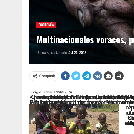
ECONOMÍA
Multinacionales voraces, 
Última Actualización
Jul 23, 2023
Compartir
, desde Suiza
Sergio Ferrari
A partir del lunes 24 de julio, y hasta el miércoles 26 de julio, Roma acogerá la Cumbre de Sistemas Alimentarios de las Naciones Unidas+2 (UNFSS+2, su sigla en inglés) la cual se propone evaluar lo realizado a partir del cónclave similar precedente de septiembre de 2021. Este nuevo evento es convocado
En una conferencia de prensa digital celebrada el 17 de julio, precedida de una Declaración pública difundida el 12 de julio, los representantes de la Respuesta Aut
Además de cuest
Los movimi