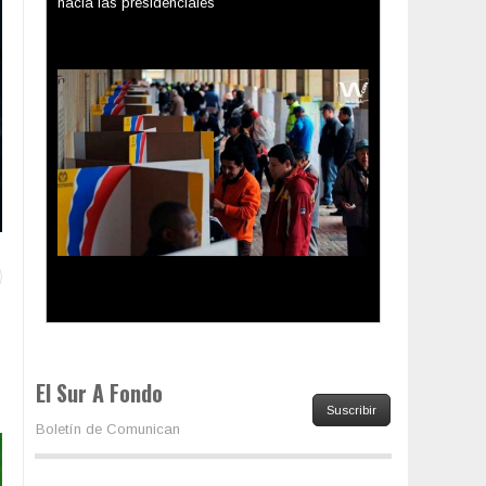
Los latinos le van dando la espalda a Trump
El Sur A Fondo
Suscribir
Boletín de Comunican