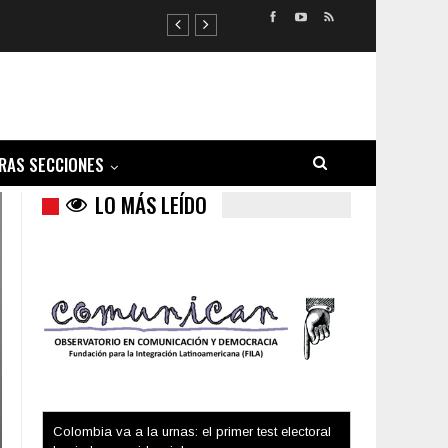
RAS SECCIONES
LO MÁS LEÍDO
Trump y las drogas: la viga en los propios ojos