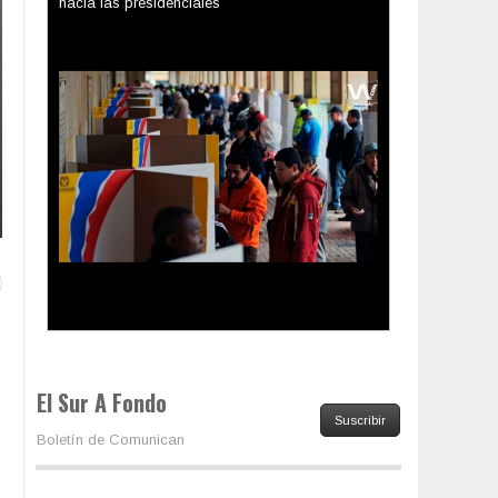
Los latinos le van dando la espalda a Trump
El Sur A Fondo
Suscribir
Boletín de Comunican