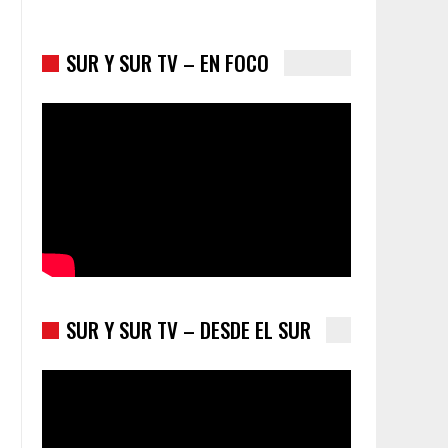
SUR Y SUR TV – EN FOCO
Colombia va a la urnas: el primer test electoral
hacia las presidenciales
SUR Y SUR TV – DESDE EL SUR