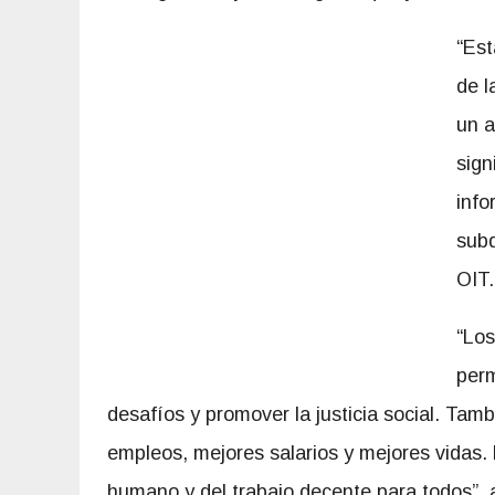
“Est
de l
un a
sign
info
subd
OIT.
“Los
perm
desafíos y promover la justicia social. Tamb
empleos, mejores salarios y mejores vidas. P
humano y del trabajo decente para todos”, 