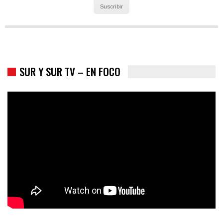
Suscribir
SUR Y SUR TV – EN FOCO
Colombia va a la urnas: el primer test electoral hacia las
presidenciales