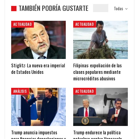
TAMBIÉN PODRÍA GUSTARTE
Todas
ACTUALIDAD
ACTUALIDAD
Stiglitz: La nueva era imperial
Filipinas: expoliación de las
de Estados Unidos
clases populares mediante
microcréditos abusivos
ANÁLISIS
ACTUALIDAD
Trump anuncia impuestos
Trump endurece la política
para financiar deportaciones y
petrolera contra Venezuela