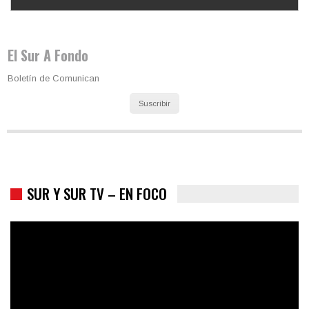
Los latinos le van dando la espalda a Trump
El Sur A Fondo
Boletín de Comunican
Suscribir
SUR Y SUR TV – EN FOCO
Colombia va a la urnas: el primer test electoral hacia las
presidenciales