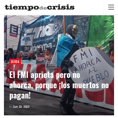
DEUDA
El FMI aprieta pero no
ahorca, porque ¡los muertos no
pagan!
el
Jun 22, 2023