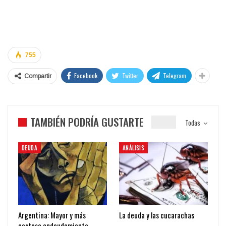
755
Facebook
Twitter
Telegram
Compartir
TAMBIÉN PODRÍA GUSTARTE
Todas
DEUDA
ANÁLISIS
Argentina: Mayor y más
La deuda y las cucarachas
costoso endeudamiento,