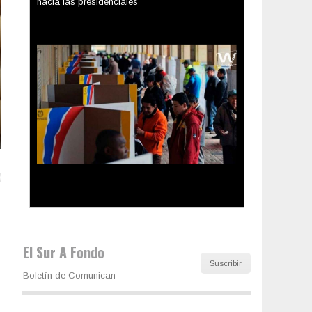
Los latinos le van dando la espalda a Trump
El Sur A Fondo
Suscribir
Boletín de Comunican