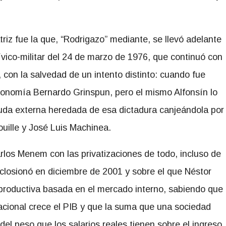
iz fue la que, “Rodrigazo” mediante, se llevó adelante
ívico-militar del 24 de marzo de 1976, que continuó con
 con la salvedad de un intento distinto: cuando fue
conomía Bernardo Grinspun, pero el mismo Alfonsín lo
euda externa heredada de esa dictadura canjeándola por
ouille y José Luis Machinea.
rlos Menem con las privatizaciones de todo, incluso de
closionó en diciembre de 2001 y sobre el que Néstor
z productiva basada en el mercado interno, sabiendo que
acional crece el PIB y que la suma que una sociedad
l peso que los salarios reales tienen sobre el ingreso