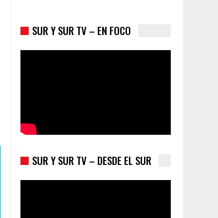
SUR Y SUR TV – EN FOCO
Colombia va a la urnas: el primer test electoral
hacia las presidenciales
SUR Y SUR TV – DESDE EL SUR