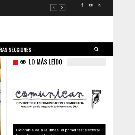
RAS SECCIONES
LO MÁS LEÍDO
Trump y las drogas: la viga en los propios ojos