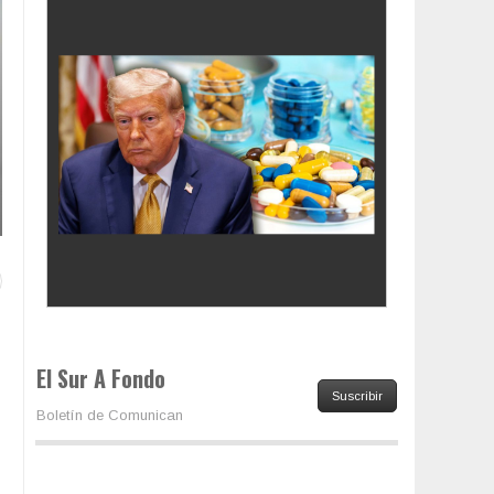
Colombia va a la urnas: el primer test electoral
hacia las presidenciales
El Sur A Fondo
Suscribir
Boletín de Comunican