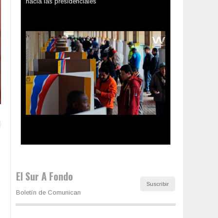
Los latinos le van dando la espalda a Trump
El Sur A Fondo
Suscribir
Boletín de Comunican