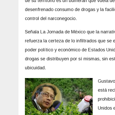
de su territorio es un bumerán que vuela de
desenfrenado consumo de drogas y la facil
control del narconegocio.
Señala La Jornada de México que la narrativ
refuerza la certeza de lo infiltrados que se
poder político y económico de Estados Unid
drogas se distribuyen por sí mismas, sin e
ubicuidad.
Gustavo 
está rec
prohibic
Unidos e