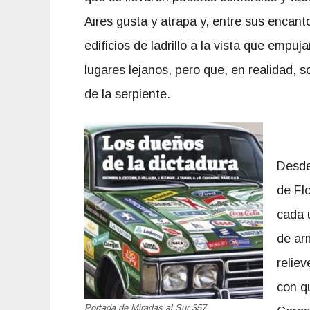
Aires gusta y atrapa y, entre sus encan
edificios de ladrillo a la vista que empuj
lugares lejanos, pero que, en realidad, 
de la serpiente.
Desde
de Fl
cada 
de ar
relie
con qu
Portada de Miradas al Sur 357