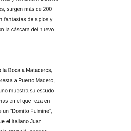
tos, surgen más de 200
an fantasías de siglos y
son la cáscara del huevo
 la Boca a Mataderos,
oresta a Puerto Madero,
uno muestra su escudo
mas en el que reza en
ve un “Domito Fulmine”,
e el italiano Juan