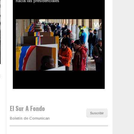
Los latinos le van dando la espalda a Trump
El Sur A Fondo
Suscribir
Boletín de Comunican