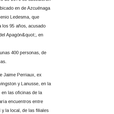
l ubicado en de Azcuénaga
ngenio Ledesma, que
a los 95 años, acusado
 del Apagón&quot;, en
n unas 400 personas, de
as.
e Jaime Perriaux, ex
evingston y Lanusse, en la
 en las oficinas de la
taría encuentros entre
 la local, de las filiales