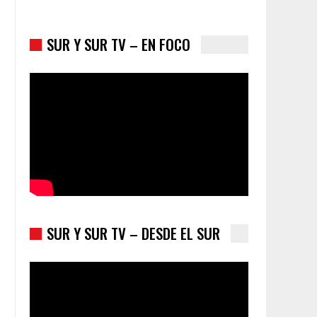
SUR Y SUR TV – EN FOCO
Colombia va a la urnas: el primer test electoral
hacia las presidenciales
SUR Y SUR TV – DESDE EL SUR