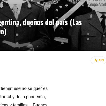
entina, dueños del país (Las
io)
853
 tienen ese no sé qué” es
iberal y de la pandemia,
ricas y familias… Buenos