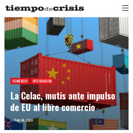
COMERCIO
INTEGRACION
La Celac, mutis ante impulso
de EU al libre comercio
el
Feb 14, 2023