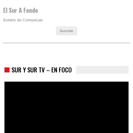
El Sur A Fondo
Boletín de Comunican
Suscribir
SUR Y SUR TV – EN FOCO
Colombia va a la urnas: el primer test electoral hacia las
presidenciales