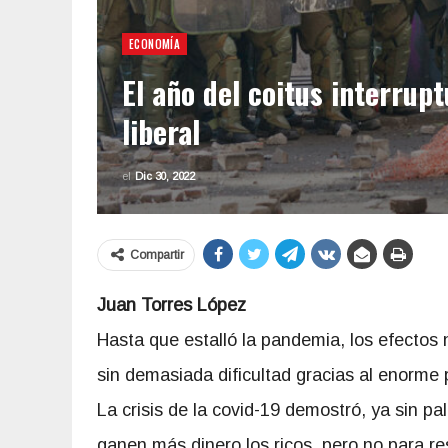
ECONOMÍA
El año del coitus interrup
liberal
el
Dic 30, 2022
Compartir
Juan Torres López
Hasta que estalló la pandemia, los efectos n
sin demasiada dificultad gracias al enorme 
La crisis de la covid-19 demostró, ya sin pa
ganen más dinero los ricos, pero no para 