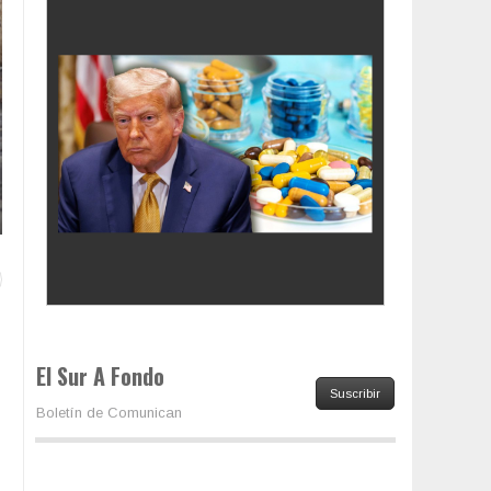
Los latinos le van dando la espalda a Trump
El Sur A Fondo
Suscribir
.
Boletín de Comunican