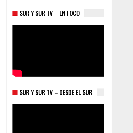
SUR Y SUR TV – EN FOCO
Colombia va a la urnas: el primer test electoral
hacia las presidenciales
SUR Y SUR TV – DESDE EL SUR