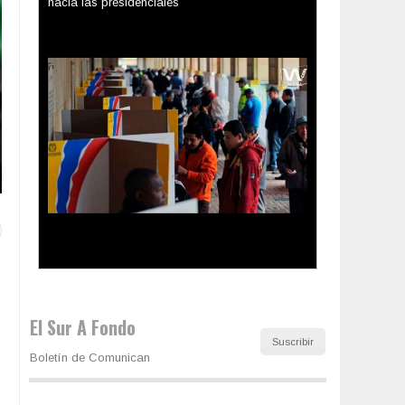
Los latinos le van dando la espalda a Trump
El Sur A Fondo
Suscribir
Boletín de Comunican