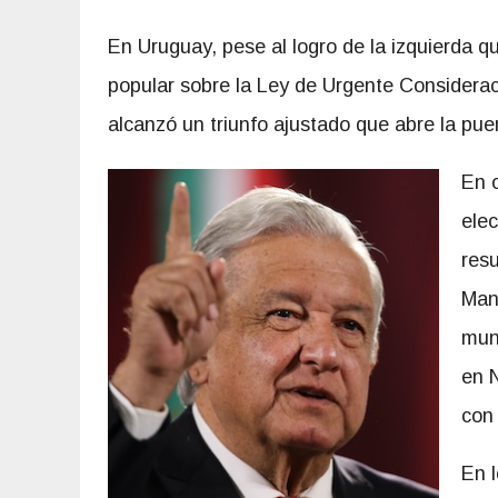
En Uruguay, pese al logro de la izquierda q
popular sobre la Ley de Urgente Consideració
alcanzó un triunfo ajustado que abre la pu
En o
ele
resu
Man
muni
en N
con 
En l