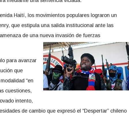
ura mediante una sentencia viciada.
venida Haití, los movimientos populares lograron un
nry, que estipula una salida institucional ante las
la amenaza de una nueva invasión de fuerzas
ulo para avanzar
tución que
 modalidad “en
as cuestiones,
ovado intento,
esidades de cambio que expresó el “Despertar” chileno