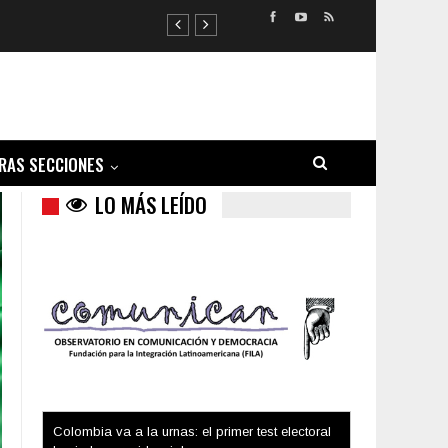
RAS SECCIONES
LO MÁS LEÍDO
Trump y las drogas: la viga en los propios ojos