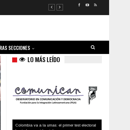
RAS SECCIONES
LO MÁS LEÍDO
Trump y las drogas: la viga en los propios ojos