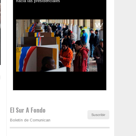
Los latinos le van dando la espalda a Trump
El Sur A Fondo
Suscribir
Boletín de Comunican