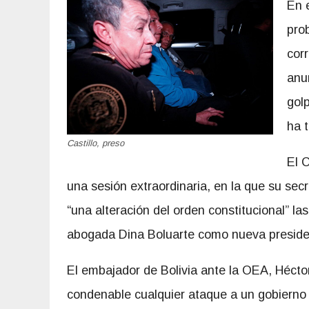
En 
pro
cor
anu
gol
ha 
Castillo, preso
El 
una sesión extraordinaria, en la que su secr
“una alteración del orden constitucional” la
abogada Dina Boluarte como nueva preside
El embajador de Bolivia ante la OEA, Hécto
condenable cualquier ataque a un gobierno 