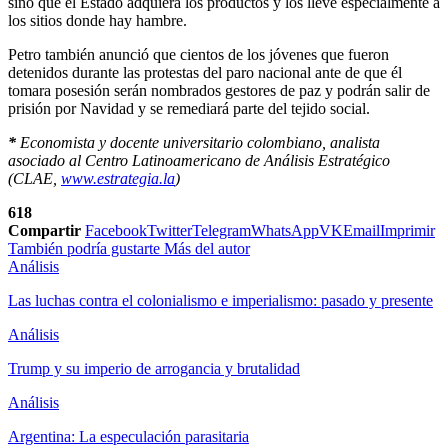
sino que el Estado adquiera los productos y los lleve especialmente a
los sitios donde hay hambre.
Petro también anunció que cientos de los jóvenes que fueron
detenidos durante las protestas del paro nacional ante de que él
tomara posesión serán nombrados gestores de paz y podrán salir de
prisión por Navidad y se remediará parte del tejido social.
*
Economista y docente universitario colombiano,
analista
asociado al
Centro Latinoamericano de Análisis Estratégico
(CLAE,
www.estrategia.la
)
618
Compartir
Facebook
Twitter
Telegram
WhatsApp
VK
Email
Imprimir
También podría gustarte
Más del autor
Análisis
Las luchas contra el colonialismo e imperialismo: pasado y presente
Análisis
Trump y su imperio de arrogancia y brutalidad
Análisis
Argentina: La especulación parasitaria