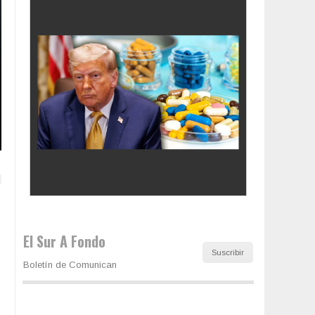
Los latinos le van dando la espalda a Trump
El Sur A Fondo
Suscribir
Boletín de Comunican