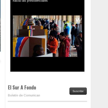
hacia las presidenciales
Trump y las drogas: la viga en los propios ojos
El Sur A Fondo
Suscribir
Boletín de Comunican