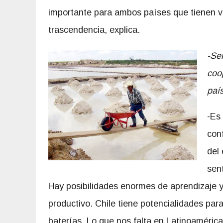
importante para ambos países que tienen v
trascendencia, explica.
-Se
coop
país
-Es 
conf
del
sent
Hay posibilidades enormes de aprendizaje y
productivo. Chile tiene potencialidades par
baterías. Lo que nos falta en Latinoaméri