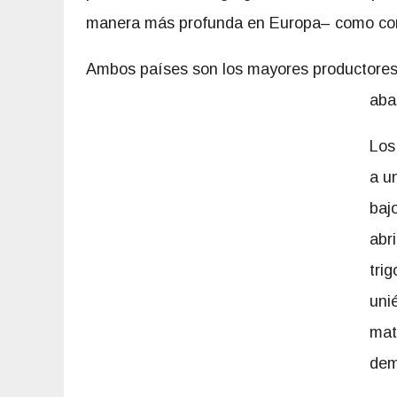
manera más profunda en Europa– como cons
Ambos países son los mayores productores de
aba
Los
a u
baj
abri
tri
uni
mat
dem