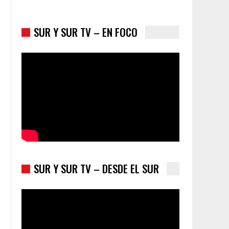
SUR Y SUR TV – EN FOCO
Colombia va a la urnas: el primer test electoral
hacia las presidenciales
SUR Y SUR TV – DESDE EL SUR