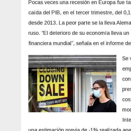
Pocas veces una recesión en Europa fue tan
caída del PIB, en el tercer trimestre, del 0
desde 2013. La peor parte se la lleva Alem
ruso. “El deterioro de su economía lleva un 
financiera mundial”, señala en el informe d
Se 
emp
con
pre
cos
mod
Int
una estimación previa de -1% realizada ape