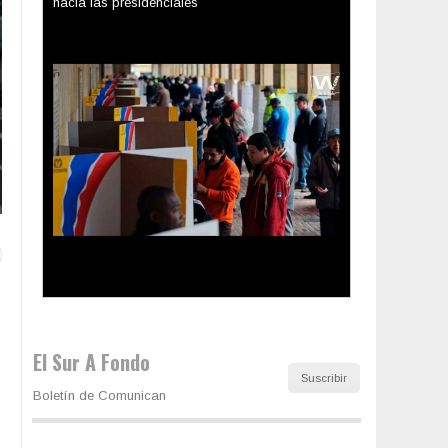
Los latinos le van dando la espalda a Trump
El Sur A Fondo
Suscribir
Boletín de Comunican