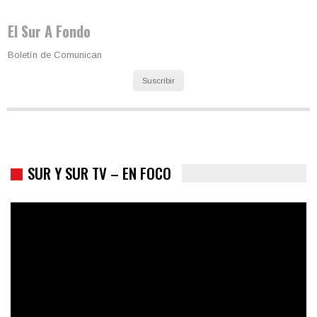
Los latinos le van dando la espalda a Trump
El Sur A Fondo
Boletín de Comunican
Suscribir
SUR Y SUR TV – EN FOCO
Colombia va a la urnas: el primer test electoral hacia las
presidenciales