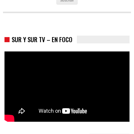
SUR Y SUR TV – EN FOCO
Colombia va a la urnas: el primer test electoral hacia las
presidenciales
SUR Y SUR TV – DESDE EL SUR