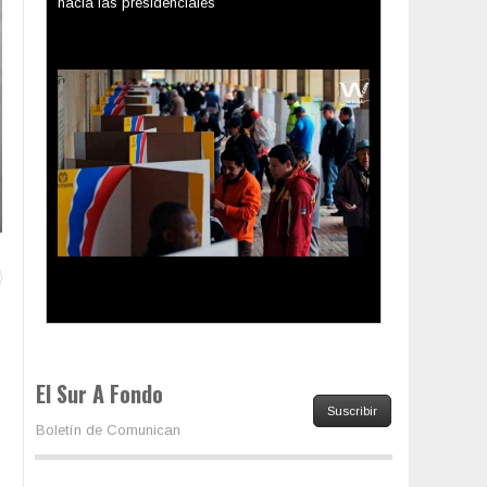
Los latinos le van dando la espalda a Trump
El Sur A Fondo
Suscribir
Boletín de Comunican